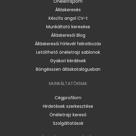
Önéletrajzom
Álláskeresés
Készíts angol CV-t
Munkáltató keresése
Álláskeresői Blog
Álláskeresői hírlevél feliratkozás
Letölthető önéletrajz sablonok
Gyakori kérdések
Böngésszen álláskatalógusban
MUNKÁLTATÓKNAK
Cégprofilom
Hirdetések szerkesztése
Önéletrajz kereső
Szolgáltatások