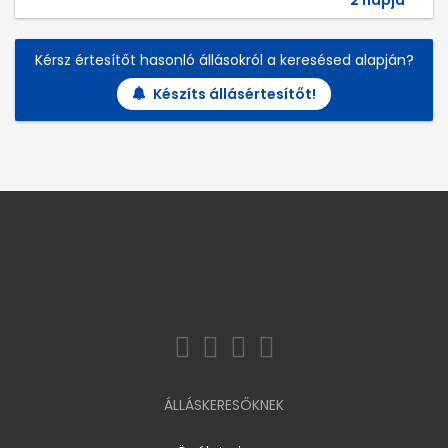
2 napja
Kérsz értesítőt hasonló állásokról a keresésed alapján?
Készíts állásértesítőt!
ÁLLÁSKERESŐKNEK