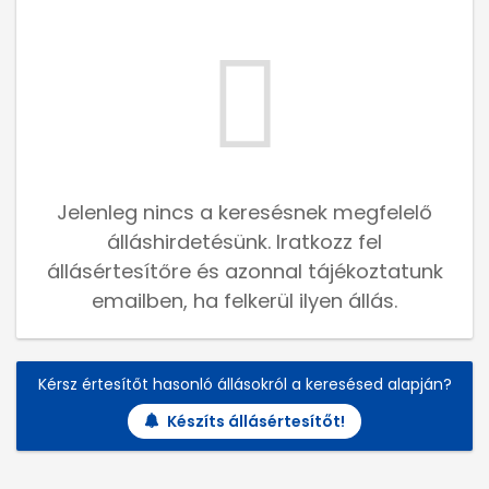
Jelenleg nincs a keresésnek megfelelő
álláshirdetésünk. Iratkozz fel
állásértesítőre és azonnal tájékoztatunk
emailben, ha felkerül ilyen állás.
Kérsz értesítőt hasonló állásokról a keresésed alapján?
Készíts állásértesítőt!