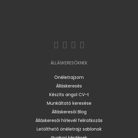
ÁLLÁSKERESŐKNEK
Önéletrajzom
Álláskeresés
Készíts angol CV-t
Munkáltató keresése
Álláskeresői Blog
Álláskeresői hírlevél feliratkozás
Letölthető önéletrajz sablonok
Gyakori kérdések