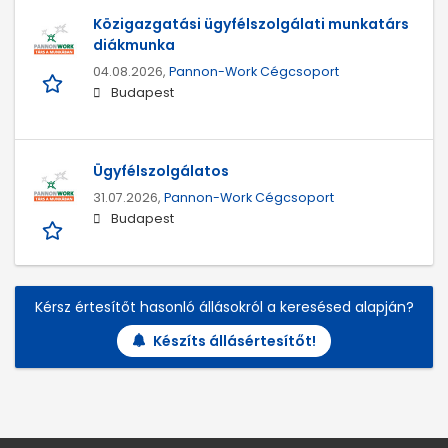
Közigazgatási ügyfélszolgálati munkatárs
diákmunka
04.08.2026,
Pannon-Work Cégcsoport
Budapest
Ügyfélszolgálatos
31.07.2026,
Pannon-Work Cégcsoport
Budapest
Kérsz értesítőt hasonló állásokról a keresésed alapján?
Készíts állásértesítőt!