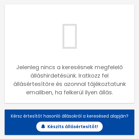
Jelenleg nincs a keresésnek megfelelő
álláshirdetésünk. Iratkozz fel
állásértesítőre és azonnal tájékoztatunk
emailben, ha felkerül ilyen állás.
Kérsz értesítőt hasonló állásokról a keresésed alapján?
Készíts állásértesítőt!