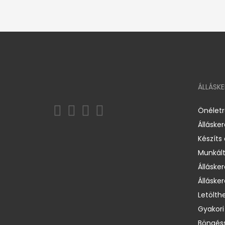
ÁLLÁSK
Önélet
Álláske
Készíts
Munkált
Állásker
Állásker
Letölth
Gyakori
Böngéss