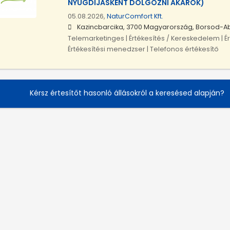
NYUGDÍJASKÉNT DOLGOZNI AKARÓK)
05.08.2026,
NaturComfort Kft.
Kazincbarcika, 3700 Magyarország, Borsod-
Telemarketinges | Értékesítés / Kereskedelem | É
Értékesítési menedzser | Telefonos értékesítő
Kérsz értesítőt hasonló állásokról a keresésed alapján?