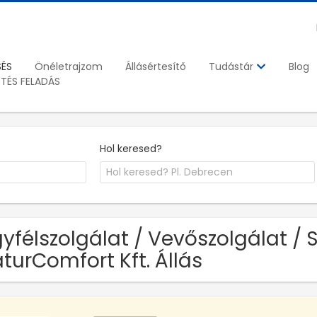
SÉS
Önéletrajzom
Állásértesítő
Blog
Tudástár
ETÉS FELADÁS
Hol keresed?
yfélszolgálat / Vevőszolgálat / 
turComfort Kft. Állás