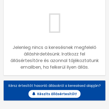
Jelenleg nincs a keresésnek megfelelő
álláshirdetésünk. Iratkozz fel
állásértesítőre és azonnal tájékoztatunk
emailben, ha felkerül ilyen állás.
Kérsz értesítőt hasonló állásokról a keresésed alapján?
Készíts állásértesítőt!