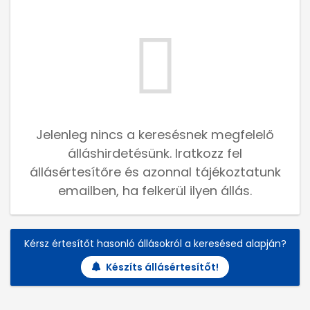
Jelenleg nincs a keresésnek megfelelő
álláshirdetésünk. Iratkozz fel
állásértesítőre és azonnal tájékoztatunk
emailben, ha felkerül ilyen állás.
Kérsz értesítőt hasonló állásokról a keresésed alapján?
Készíts állásértesítőt!