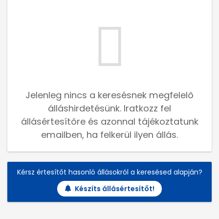
Jelenleg nincs a keresésnek megfelelő
álláshirdetésünk. Iratkozz fel
állásértesítőre és azonnal tájékoztatunk
emailben, ha felkerül ilyen állás.
Kérsz értesítőt hasonló állásokról a keresésed alapján?
Készíts állásértesítőt!