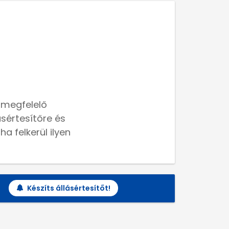
 megfelelő
lásértesítőre és
a felkerül ilyen
Készíts állásértesítőt!