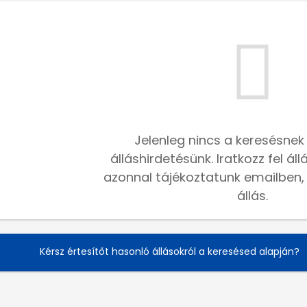
Jelenleg nincs a keresésnek
álláshirdetésünk. Iratkozz fel ál
azonnal tájékoztatunk emailben, h
állás.
Kérsz értesítőt hasonló állásokról a keresésed alapján?