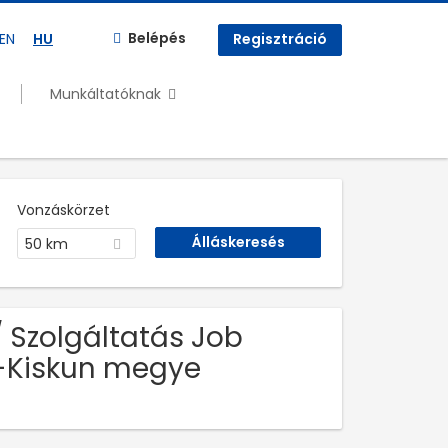
Belépés
EN
HU
Regisztráció
Munkáltatóknak
Vonzáskörzet
50 km
/ Szolgáltatás Job
s-Kiskun megye