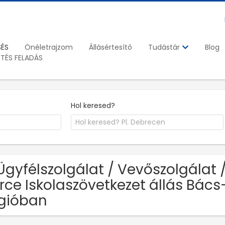
SÉS
Önéletrajzom
Állásértesítő
Blog
Tudástár
ETÉS FELADÁS
Hol keresed?
Ügyfélszolgálat / Vevőszolgálat 
rce Iskolaszövetkezet állás Bác
gióban