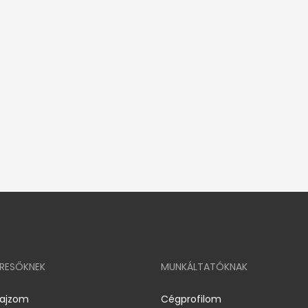
ERESŐKNEK
MUNKÁLTATÓKNAK
rajzom
Cégprofilom