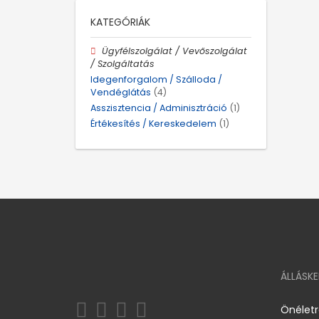
KATEGÓRIÁK
Ügyfélszolgálat / Vevőszolgálat
/ Szolgáltatás
Idegenforgalom / Szálloda /
Vendéglátás
(4)
Asszisztencia / Adminisztráció
(1)
Értékesítés / Kereskedelem
(1)
ÁLLÁSK
Önélet