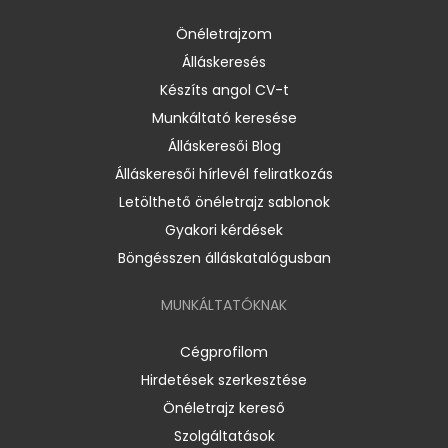
Önéletrajzom
Álláskeresés
Készíts angol CV-t
Munkáltató keresése
Álláskeresői Blog
Álláskeresői hírlevél feliratkozás
Letölthető önéletrajz sablonok
Gyakori kérdések
Böngésszen álláskatalógusban
MUNKÁLTATÓKNAK
Cégprofilom
Hirdetések szerkesztése
Önéletrajz kereső
Szolgáltatások