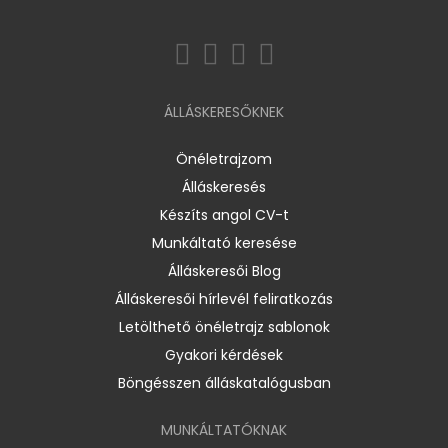
ÁLLÁSKERESŐKNEK
Önéletrajzom
Álláskeresés
Készíts angol CV-t
Munkáltató keresése
Álláskeresői Blog
Álláskeresői hírlevél feliratkozás
Letölthető önéletrajz sablonok
Gyakori kérdések
Böngésszen álláskatalógusban
MUNKÁLTATÓKNAK