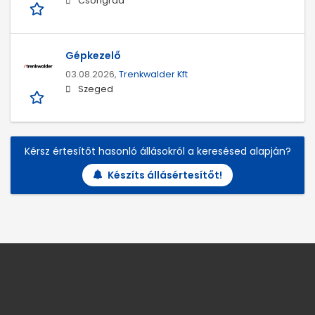
Csongrád
Gépkezelő
03.08.2026,
Trenkwalder Kft
Szeged
Kérsz értesítőt hasonló állásokról a keresésed alapján?
Készíts állásértesítőt!