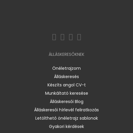
ÁLLÁSKERESŐKNEK
Önéletrajzom
Álláskeresés
Készíts angol CV-t
Munkáltató keresése
Álláskeresői Blog
Álláskeresői hírlevél feliratkozás
Letölthető önéletrajz sablonok
Gyakori kérdések