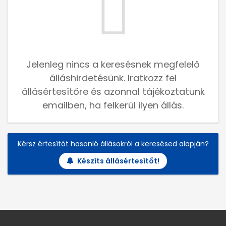
Jelenleg nincs a keresésnek megfelelő
álláshirdetésünk. Iratkozz fel
állásértesítőre és azonnal tájékoztatunk
emailben, ha felkerül ilyen állás.
Kérsz értesítőt hasonló állásokról a keresésed alapján?
Készíts állásértesítőt!