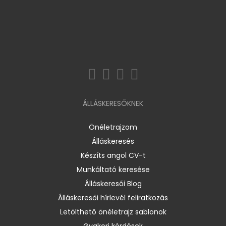
ÁLLÁSKERESŐKNEK
Önéletrajzom
Álláskeresés
Készíts angol CV-t
Munkáltató keresése
Álláskeresői Blog
Álláskeresői hírlevél feliratkozás
Letölthető önéletrajz sablonok
Gyakori kérdések