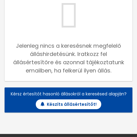
Jelenleg nincs a keresésnek megfelelő
álláshirdetésünk. Iratkozz fel
állásértesítőre és azonnal tájékoztatunk
emailben, ha felkerül ilyen állás.
Kérsz értesítőt hasonló állásokról a keresésed alapján?
Készíts állásértesítőt!