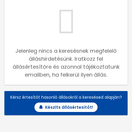
Jelenleg nincs a keresésnek megfelelő
álláshirdetésünk. Iratkozz fel
állásértesítőre és azonnal tájékoztatunk
emailben, ha felkerül ilyen állás.
Kérsz értesítőt hasonló állásokról a keresésed alapján?
Készíts állásértesítőt!