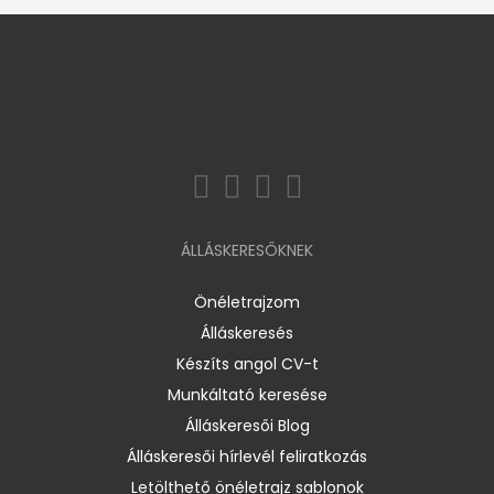
ÁLLÁSKERESŐKNEK
Önéletrajzom
Álláskeresés
Készíts angol CV-t
Munkáltató keresése
Álláskeresői Blog
Álláskeresői hírlevél feliratkozás
Letölthető önéletrajz sablonok