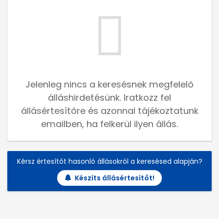
Jelenleg nincs a keresésnek megfelelő
álláshirdetésünk. Iratkozz fel
állásértesítőre és azonnal tájékoztatunk
emailben, ha felkerül ilyen állás.
Kérsz értesítőt hasonló állásokról a keresésed alapján?
Készíts állásértesítőt!