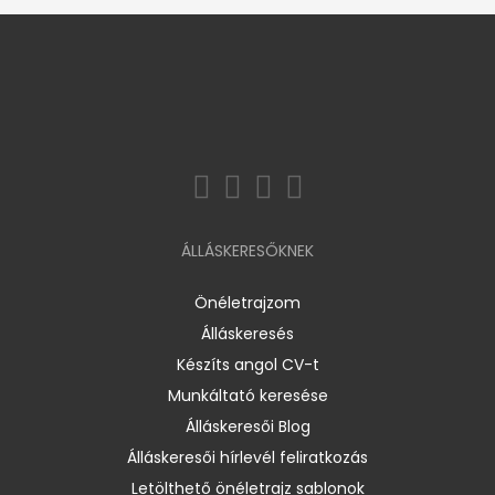
ÁLLÁSKERESŐKNEK
Önéletrajzom
Álláskeresés
Készíts angol CV-t
Munkáltató keresése
Álláskeresői Blog
Álláskeresői hírlevél feliratkozás
Letölthető önéletrajz sablonok