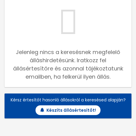
Jelenleg nincs a keresésnek megfelelő
álláshirdetésünk. Iratkozz fel
állásértesítőre és azonnal tájékoztatunk
emailben, ha felkerül ilyen állás.
Kérsz értesítőt hasonló állásokról a keresésed alapján?
Készíts állásértesítőt!