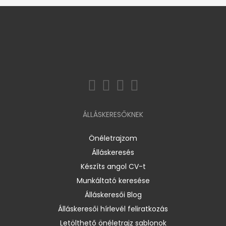
ÁLLÁSKERESŐKNEK
Önéletrajzom
Álláskeresés
Készíts angol CV-t
Munkáltató keresése
Álláskeresői Blog
Álláskeresői hírlevél feliratkozás
Letölthető önéletrajz sablonok