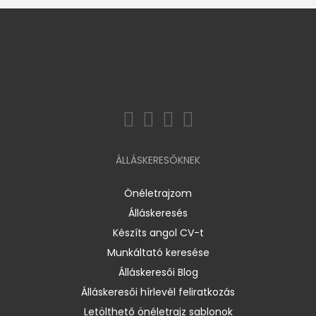
ÁLLÁSKERESŐKNEK
Önéletrajzom
Álláskeresés
Készíts angol CV-t
Munkáltató keresése
Álláskeresői Blog
Álláskeresői hírlevél feliratkozás
Letölthető önéletrajz sablonok