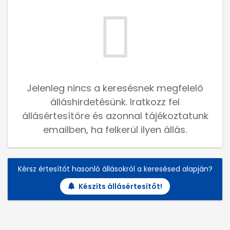
Jelenleg nincs a keresésnek megfelelő
álláshirdetésünk. Iratkozz fel
állásértesítőre és azonnal tájékoztatunk
emailben, ha felkerül ilyen állás.
Kérsz értesítőt hasonló állásokról a keresésed alapján?
Készíts állásértesítőt!