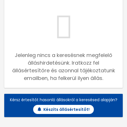
Jelenleg nincs a keresésnek megfelelő
álláshirdetésünk. Iratkozz fel
állásértesítőre és azonnal tájékoztatunk
emailben, ha felkerül ilyen állás.
Kérsz értesítőt hasonló állásokról a keresésed alapján?
Készíts állásértesítőt!