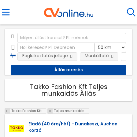
Foglalkoztatás jellege
Munkáltató
Telep
Takko Fashion Kft Teljes
munkaidős Állás
Takko Fashion Kft
Teljes munkaidős
Eladó (40 óra/hét) - Dunakeszi, Auchan
Korzó