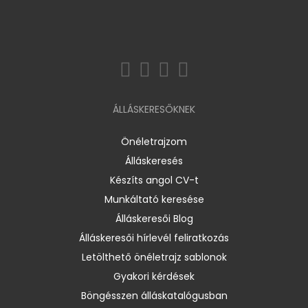
ÁLLÁSKERESŐKNEK
Önéletrajzom
Álláskeresés
Készíts angol CV-t
Munkáltató keresése
Álláskeresői Blog
Álláskeresői hírlevél feliratkozás
Letölthető önéletrajz sablonok
Gyakori kérdések
Böngésszen álláskatalógusban