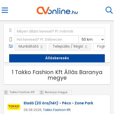
Munkáltató
Település / Régió
Foglalkoz
1 Takko Fashion Kft Állás Baranya
megye
Takko Fashion Kft
Baranya megye
Eladó (20 óra/hét) - Pécs - Zone Park
06.08.2026,
Takko Fashion Kft