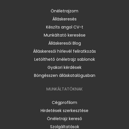
Önéletrajzom
Álláskeresés
Készíts angol CV-t
Munkáltató keresése
Álláskeresői Blog
Álláskeresői hírlevél feliratkozás
Letölthető önéletrajz sablonok
Gyakori kérdések
Böngésszen álláskatalógusban
MUNKÁLTATÓKNAK
Cégprofilom
Hirdetések szerkesztése
Önéletrajz kereső
Szolgáltatások