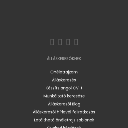
ÁLLÁSKERESŐKNEK
Önéletrajzom
Álláskeresés
Készíts angol CV-t
Munkáltató keresése
Álláskeresői Blog
Álláskeresői hírlevél feliratkozás
Letölthető önéletrajz sablonok
Gyakori kérdések