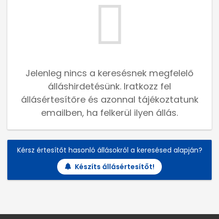
Jelenleg nincs a keresésnek megfelelő
álláshirdetésünk. Iratkozz fel
állásértesítőre és azonnal tájékoztatunk
emailben, ha felkerül ilyen állás.
Kérsz értesítőt hasonló állásokról a keresésed alapján?
Készíts állásértesítőt!