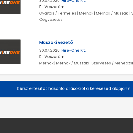
30.07.2026,
Hire-One Kft.
Veszprém
Gyártás / Termelés | Mérnök | Mérnök / Műszaki 
Cégvezetés
Műszaki vezető
30.07.2026,
Hire-One Kft.
Veszprém
Mérnök | Mérnök / Műszaki | Szervezés / Menedz
Kérsz értesítőt hasonló állásokról a keresésed alapján?