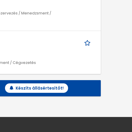
| Szervezés / Menedzsment /
sment / Cégvezetés
Készíts állásértesítőt!