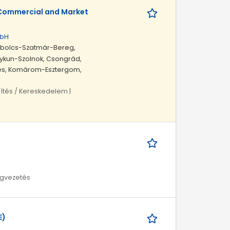
Commercial and Market
mbH
zabolcs-Szatmár-Bereg,
gykun-Szolnok, Csongrád,
kés, Komárom-Esztergom,
ítés / Kereskedelem |
égvezetés
E)