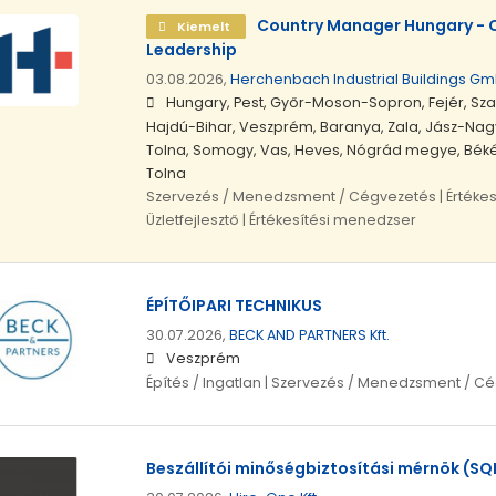
Country Manager Hungary - 
Kiemelt
Leadership
03.08.2026,
Herchenbach Industrial Buildings G
Hungary, Pest, Győr-Moson-Sopron, Fejér, S
Hajdú-Bihar, Veszprém, Baranya, Zala, Jász-Na
Tolna, Somogy, Vas, Heves, Nógrád megye, Bé
Tolna
Szervezés / Menedzsment / Cégvezetés | Értékes
Üzletfejlesztő | Értékesítési menedzser
ÉPÍTŐIPARI TECHNIKUS
30.07.2026,
BECK AND PARTNERS Kft.
Veszprém
Építés / Ingatlan | Szervezés / Menedzsment / C
Beszállítói minőségbiztosítási mérnök (SQ