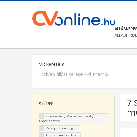
ÁLLÁSKERE
ÁLLÁSHIRD
Mit keresel?
7 
SZŰRÉS
mu
Szervezés / Menedzsment /
Cégvezetés
Veszprém megye
Teljes munkaidős