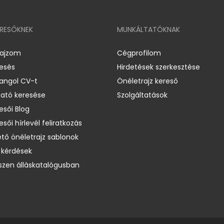
ERESŐKNEK
MUNKÁLTATÓKNAK
rajzom
Cégprofilom
resés
Hirdetések szerkesztése
 angol CV-t
Önéletrajz kereső
ató keresése
Szolgáltatások
esői Blog
esői hírlevél feliratkozás
ető önéletrajz sablonok
 kérdések
zen álláskatalógusban