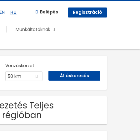
Belépés
EN
HU
Regisztráció
Munkáltatóknak
Vonzáskörzet
50 km
zetés Teljes
 régióban