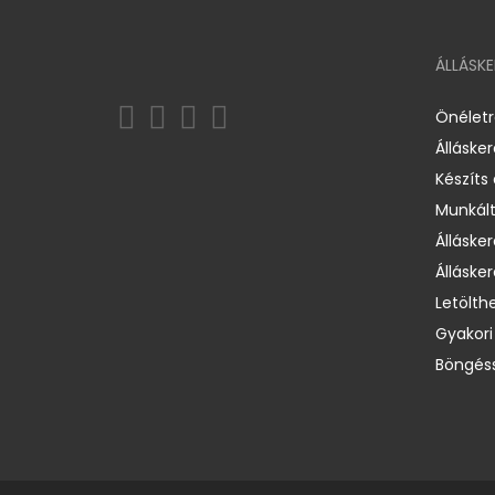
ÁLLÁSK
Önélet
Álláske
Készíts
Munkált
Állásker
Állásker
Letölth
Gyakori
Böngéss