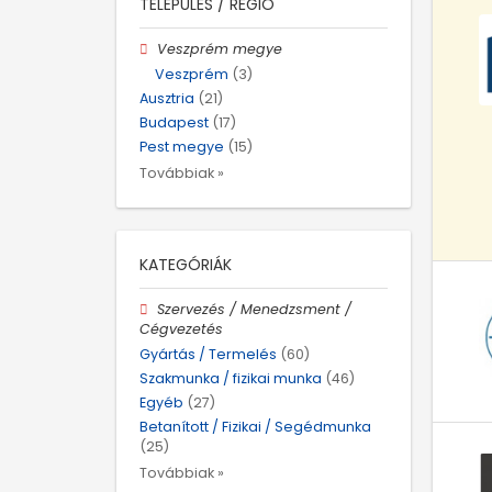
TELEPÜLÉS / RÉGIÓ
Veszprém megye
Veszprém
(3)
Ausztria
(21)
Budapest
(17)
Pest megye
(15)
Továbbiak »
KATEGÓRIÁK
Szervezés / Menedzsment /
Cégvezetés
Gyártás / Termelés
(60)
Szakmunka / fizikai munka
(46)
Egyéb
(27)
Betanított / Fizikai / Segédmunka
(25)
Továbbiak »