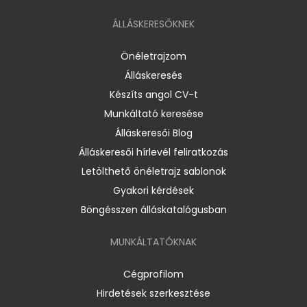
ÁLLÁSKERESŐKNEK
Önéletrajzom
Álláskeresés
Készíts angol CV-t
Munkáltató keresése
Álláskeresői Blog
Álláskeresői hírlevél feliratkozás
Letölthető önéletrajz sablonok
Gyakori kérdések
Böngésszen álláskatalógusban
MUNKÁLTATÓKNAK
Cégprofilom
Hirdetések szerkesztése