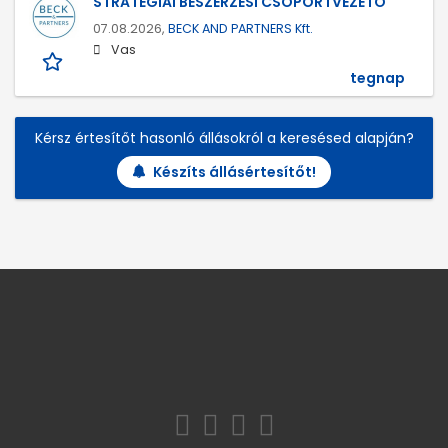
STRATÉGIAI BESZERZÉSI CSOPORTVEZETŐ
07.08.2026,
BECK AND PARTNERS Kft.
Vas
tegnap
Kérsz értesítőt hasonló állásokról a keresésed alapján?
Készíts állásértesítőt!