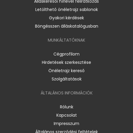
Álláskeresői hírlevél feliratkozás
Letölthető önéletrajz sablonok
Gyakori kérdések
Böngésszen álláskatalógusban
MUNKÁLTATÓKNAK
Cégprofilom
Hirdetések szerkesztése
Önéletrajz kereső
Szolgáltatások
ÁLTALÁNOS INFORMÁCIÓK
Rólunk
Kapcsolat
Impresszum
Általános szerződési feltételek