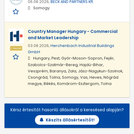
06.08.2026,
BECK AND PARTNERS Kft.
Somogy
Country Manager Hungary - Commercial
and Market Leadership
03.08.2026,
Herchenbach Industrial Buildings
Kiemelt
GmbH
Hungary, Pest, Győr-Moson-Sopron, Fejér,
Szabolcs-Szatmár-Bereg, Hajdú-Bihar,
Veszprém, Baranya, Zala, Jász-Nagykun-Szolnok,
Csongrád, Tolna, Somogy, Vas, Heves, Nógrád
megye, Békés, Komárom-Esztergom, Tolna
Kérsz értesítőt hasonló állásokról a keresésed alapján?
Készíts állásértesítőt!