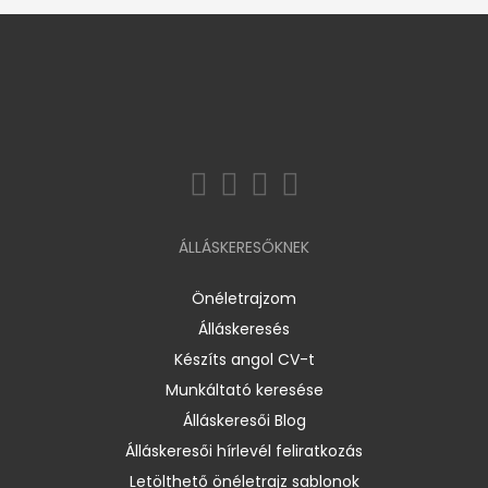
ÁLLÁSKERESŐKNEK
Önéletrajzom
Álláskeresés
Készíts angol CV-t
Munkáltató keresése
Álláskeresői Blog
Álláskeresői hírlevél feliratkozás
Letölthető önéletrajz sablonok