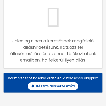
Jelenleg nincs a keresésnek megfelelő
álláshirdetésünk. Iratkozz fel
állásértesítőre és azonnal tájékoztatunk
emailben, ha felkerül ilyen állás.
Kérsz értesítőt hasonló állásokról a keresésed alapján?
Készíts állásértesítőt!