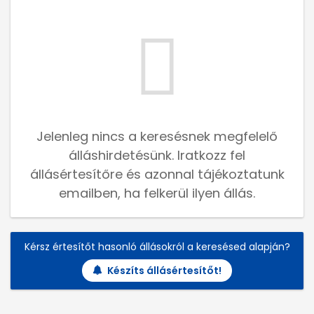
Jelenleg nincs a keresésnek megfelelő
álláshirdetésünk. Iratkozz fel
állásértesítőre és azonnal tájékoztatunk
emailben, ha felkerül ilyen állás.
Kérsz értesítőt hasonló állásokról a keresésed alapján?
Készíts állásértesítőt!