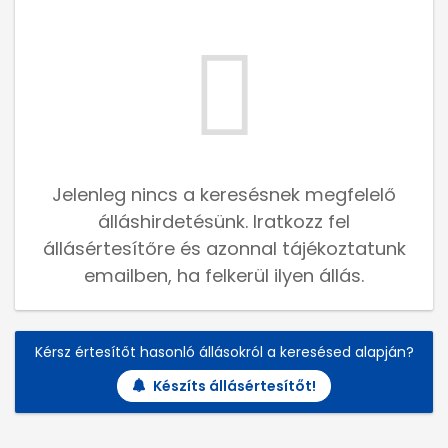
Jelenleg nincs a keresésnek megfelelő
álláshirdetésünk. Iratkozz fel
állásértesítőre és azonnal tájékoztatunk
emailben, ha felkerül ilyen állás.
Kérsz értesítőt hasonló állásokról a keresésed alapján?
Készíts állásértesítőt!