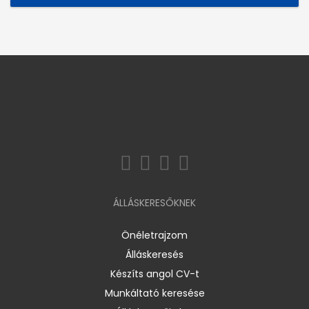
ÁLLÁSKERESŐKNEK
Önéletrajzom
Álláskeresés
Készíts angol CV-t
Munkáltató keresése