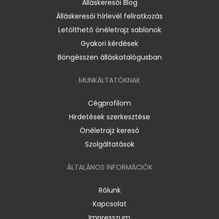
Álláskeresői Blog
Álláskeresői hírlevél feliratkozás
Letölthető önéletrajz sablonok
Gyakori kérdések
Böngésszen álláskatalógusban
MUNKÁLTATÓKNAK
Cégprofilom
Hirdetések szerkesztése
Önéletrajz kereső
Szolgáltatások
ÁLTALÁNOS INFORMÁCIÓK
Rólunk
Kapcsolat
Impresszum