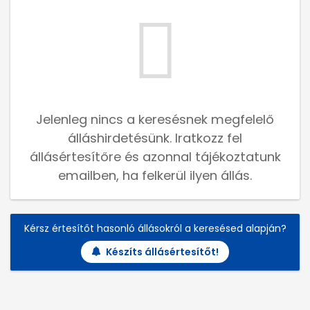
Jelenleg nincs a keresésnek megfelelő
álláshirdetésünk. Iratkozz fel
állásértesítőre és azonnal tájékoztatunk
emailben, ha felkerül ilyen állás.
Kérsz értesítőt hasonló állásokról a keresésed alapján?
Készíts állásértesítőt!