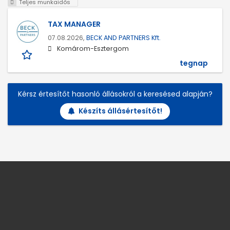
Teljes munkaidős
TAX MANAGER
07.08.2026,
BECK AND PARTNERS Kft.
Komárom-Esztergom
tegnap
Kérsz értesítőt hasonló állásokról a keresésed alapján?
Készíts állásértesítőt!