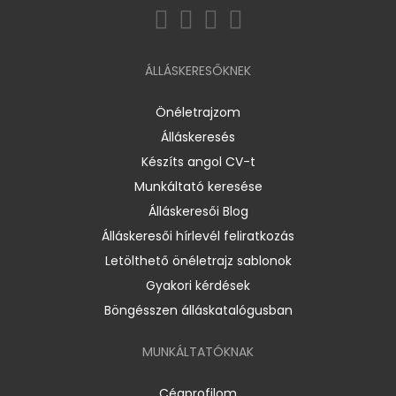
ÁLLÁSKERESŐKNEK
Önéletrajzom
Álláskeresés
Készíts angol CV-t
Munkáltató keresése
Álláskeresői Blog
Álláskeresői hírlevél feliratkozás
Letölthető önéletrajz sablonok
Gyakori kérdések
Böngésszen álláskatalógusban
MUNKÁLTATÓKNAK
Cégprofilom