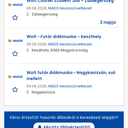
Wolt Courier Student Job – Zalaegerszeg
06.08.2026,
MADS Iskolaszövetkezet
Zalaegerszeg
2 napja
Wolt - Futár diákmunka – Keszthely
05.08.2026,
MADS Iskolaszövetkezet
Keszthely, 8360 Magyarország
Wolt futár diákmunka - Nagykanizsán, suli
mellett
04.08.2026,
MADS Iskolaszövetkezet
Nagykanizsa
Kérsz értesítőt hasonló állásokról a keresésed alapján?
Készíts állásértesítőt!