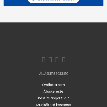
ÁLLÁSKERESŐKNEK
Önéletrajzom
Álláskeresés
Készíts angol CV-t
Munkáltató keresése