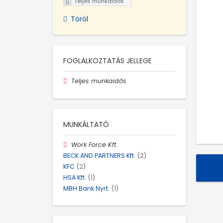
Teljes munkaidős
Töröl
FOGLALKOZTATÁS JELLEGE
Teljes munkaidős
MUNKÁLTATÓ
Work Force Kft.
BECK AND PARTNERS Kft.
(2)
KFC
(2)
HSA Kft.
(1)
MBH Bank Nyrt.
(1)