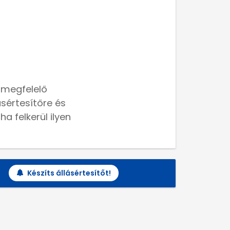
 megfelelő
lásértesítőre és
a felkerül ilyen
Készíts állásértesítőt!