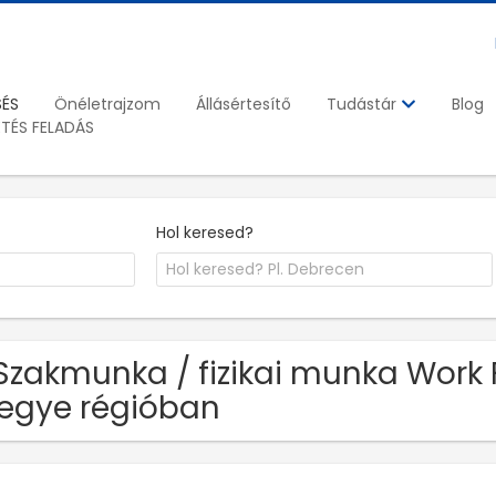
SÉS
Önéletrajzom
Állásértesítő
Blog
Tudástár
ETÉS FELADÁS
Hol keresed?
Szakmunka / fizikai munka Work F
egye régióban