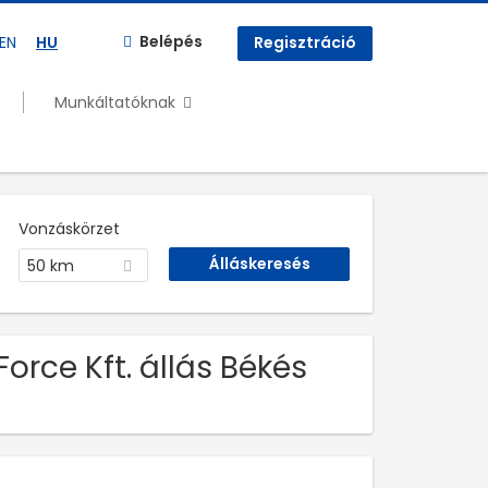
Belépés
EN
HU
Regisztráció
Munkáltatóknak
Vonzáskörzet
50 km
orce Kft. állás Békés