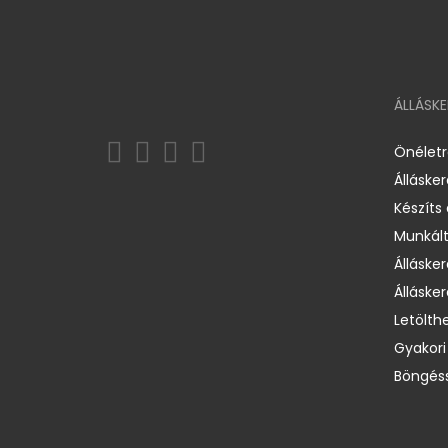
ÁLLÁSK
Önélet
Álláske
Készíts
Munkált
Állásker
Állásker
Letölth
Gyakori
Böngéss