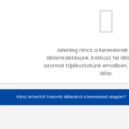
Jelenleg nincs a keresésnek
álláshirdetésünk. Iratkozz fel ál
azonnal tájékoztatunk emailben, h
állás.
Kérsz értesítőt hasonló állásokról a keresésed alapján?