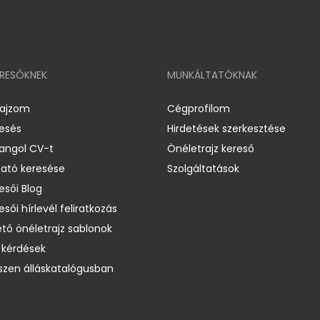
ERESŐKNEK
MUNKÁLTATÓKNAK
rajzom
Cégprofilom
resés
Hirdetések szerkesztése
 angol CV-t
Önéletrajz kereső
ató keresése
Szolgáltatások
esői Blog
esői hírlevél feliratkozás
ető önéletrajz sablonok
 kérdések
zen álláskatalógusban