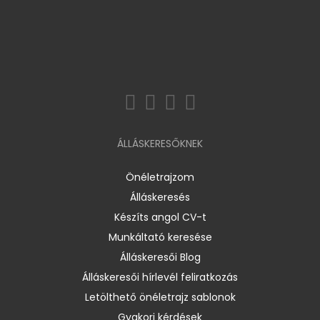
ÁLLÁSKERESŐKNEK
Önéletrajzom
Álláskeresés
Készíts angol CV-t
Munkáltató keresése
Álláskeresői Blog
Álláskeresői hírlevél feliratkozás
Letölthető önéletrajz sablonok
Gyakori kérdések