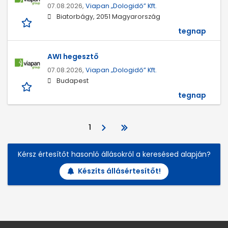
07.08.2026,
Viapan „Dologidő” Kft.
Biatorbágy, 2051 Magyarország
tegnap
AWI hegesztő
07.08.2026,
Viapan „Dologidő” Kft.
Budapest
tegnap
1
Kérsz értesítőt hasonló állásokról a keresésed alapján?
Készíts állásértesítőt!