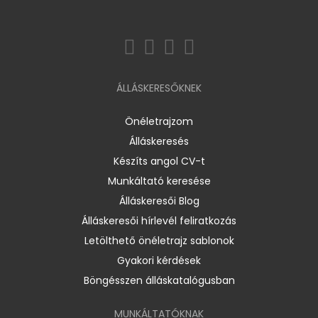
ÁLLÁSKERESŐKNEK
Önéletrajzom
Álláskeresés
Készíts angol CV-t
Munkáltató keresése
Álláskeresői Blog
Álláskeresői hírlevél feliratkozás
Letölthető önéletrajz sablonok
Gyakori kérdések
Böngésszen álláskatalógusban
MUNKÁLTATÓKNAK