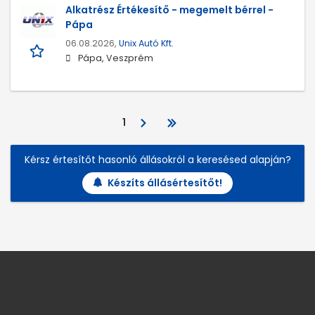
Alkatrész Értékesítő - megemelt bérrel -
Pápa
06.08.2026,
Unix Autó Kft.
Pápa, Veszprém
1
Kérsz értesítőt hasonló állásokról a keresésed alapján?
Készíts állásértesítőt!