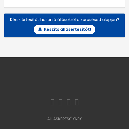
Kérsz értesítőt hasonló állásokról a keresésed alapján?
Készíts állásértesítőt!
ÁLLÁSKERESŐKNEK