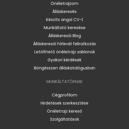
Önéletrajzom
Álláskeresés
Készíts angol CV-t
Munkáltató keresése
Álláskeresői Blog
Álláskeresői hírlevél feliratkozás
Letölthető önéletrajz sablonok
Gyakori kérdések
Böngésszen álláskatalógusban
MUNKÁLTATÓKNAK
Cégprofilom
Hirdetések szerkesztése
Önéletrajz kereső
Szolgáltatások