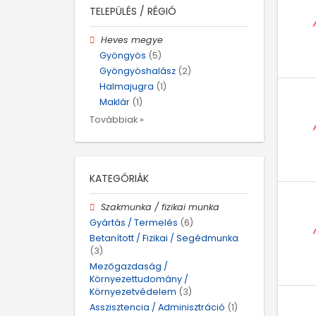
TELEPÜLÉS / RÉGIÓ
Heves megye
Gyöngyös
(5)
Gyöngyöshalász
(2)
Halmajugra
(1)
Maklár
(1)
Továbbiak »
KATEGÓRIÁK
Szakmunka / fizikai munka
Gyártás / Termelés
(6)
Betanított / Fizikai / Segédmunka
(3)
Mezőgazdaság /
Környezettudomány /
Környezetvédelem
(3)
Asszisztencia / Adminisztráció
(1)