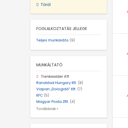
Töröl
FOGLALKOZTATÁS JELLEGE
Teljes munkaidős
(9)
MUNKÁLTATÓ
Trenkwalder Kft
Randstad Hungary Kft.
(8)
Viapan „Dologidő” Kft.
(7)
KFC
(5)
Magyar Posta ZRt.
(4)
Továbbiak »