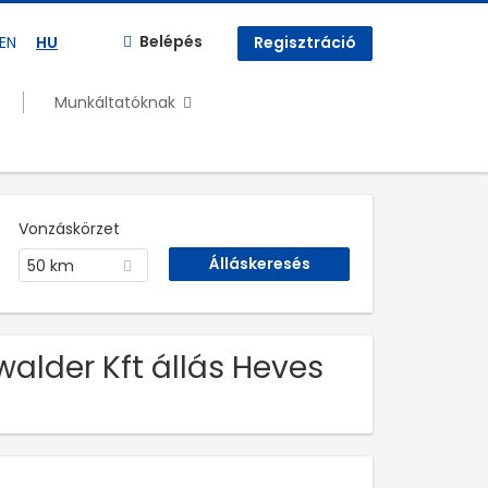
Belépés
EN
HU
Regisztráció
Munkáltatóknak
Vonzáskörzet
50 km
alder Kft állás Heves