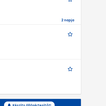
2 napja
Készíts állásértesítőt!