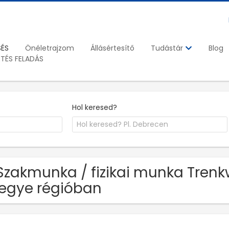
SÉS
Önéletrajzom
Állásértesítő
Blog
Tudástár
ETÉS FELADÁS
Hol keresed?
Szakmunka / fizikai munka Trenkw
egye régióban