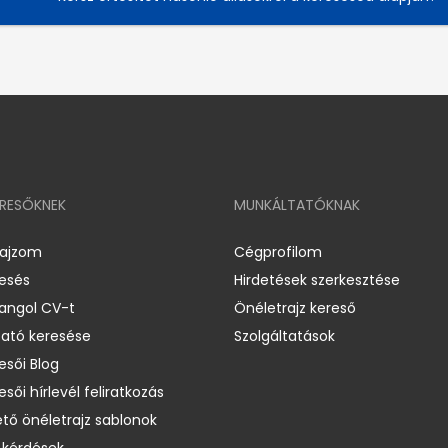
ERESŐKNEK
MUNKÁLTATÓKNAK
rajzom
Cégprofilom
resés
Hirdetések szerkesztése
 angol CV-t
Önéletrajz kereső
ató keresése
Szolgáltatások
esői Blog
esői hírlevél feliratkozás
ető önéletrajz sablonok
 kérdések