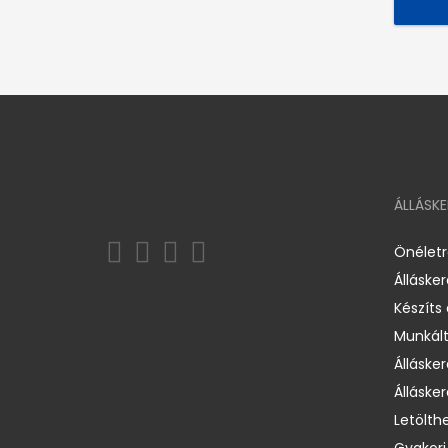
ÁLLÁSK
Önélet
Álláske
Készíts
Munkált
Állásker
Állásker
Letölth
Gyakori