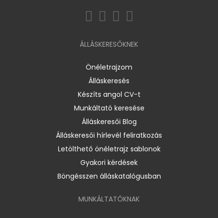
ÁLLÁSKERESŐKNEK
Önéletrajzom
Álláskeresés
Készíts angol CV-t
Munkáltató keresése
Álláskeresői Blog
Álláskeresői hírlevél feliratkozás
Letölthető önéletrajz sablonok
Gyakori kérdések
Böngésszen álláskatalógusban
MUNKÁLTATÓKNAK