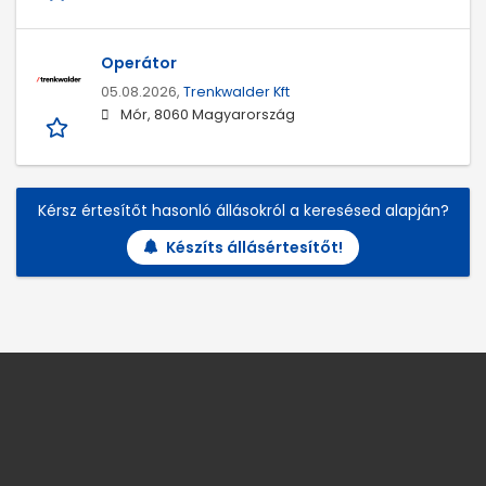
Operátor
05.08.2026,
Trenkwalder Kft
Mór, 8060 Magyarország
Kérsz értesítőt hasonló állásokról a keresésed alapján?
Készíts állásértesítőt!