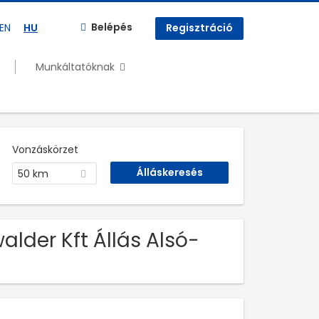
Belépés
EN
HU
Regisztráció
Munkáltatóknak
Vonzáskörzet
50 km
alder Kft Állás Alsó-