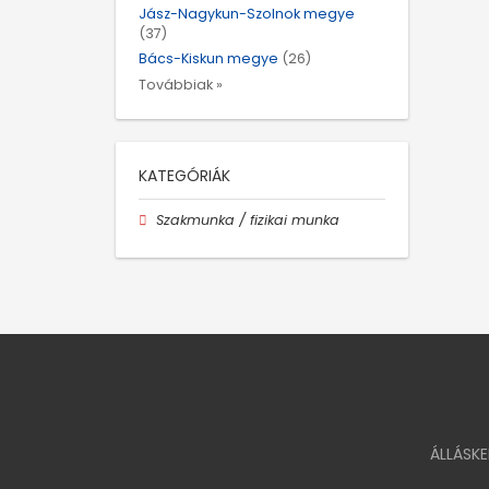
Jász-Nagykun-Szolnok megye
(37)
Bács-Kiskun megye
(26)
Továbbiak »
KATEGÓRIÁK
Szakmunka / fizikai munka
ÁLLÁSK