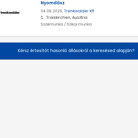
Nyomdász
04.08.2026,
Trenkwalder Kft
Traiskirchen, Ausztria
Szakmunka / fizikai munka
Kérsz értesítőt hasonló állásokról a keresésed alapján?