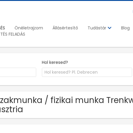
SÉS
Önéletrajzom
Állásértesítő
Blog
Tudástár
ETÉS FELADÁS
Hol keresed?
Szakmunka / fizikai munka Trenkw
sztria