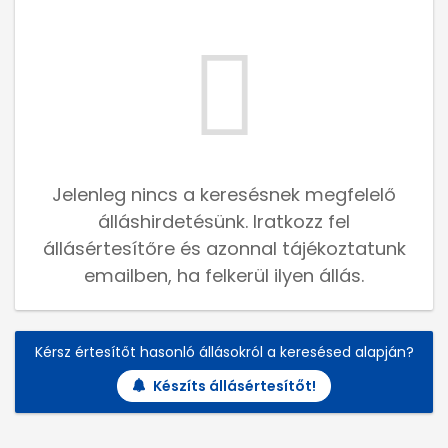
Jelenleg nincs a keresésnek megfelelő
álláshirdetésünk. Iratkozz fel
állásértesítőre és azonnal tájékoztatunk
emailben, ha felkerül ilyen állás.
Kérsz értesítőt hasonló állásokról a keresésed alapján?
Készíts állásértesítőt!