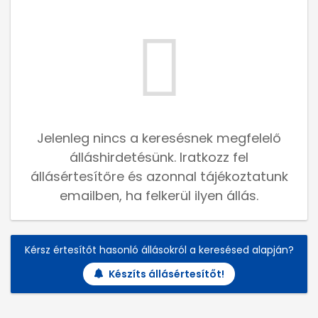
Jelenleg nincs a keresésnek megfelelő
álláshirdetésünk. Iratkozz fel
állásértesítőre és azonnal tájékoztatunk
emailben, ha felkerül ilyen állás.
Kérsz értesítőt hasonló állásokról a keresésed alapján?
Készíts állásértesítőt!