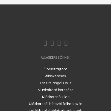
ÁLLÁSKERESŐKNEK
Önéletrajzom
Álláskeresés
Készíts angol CV-t
Munkáltató keresése
Álláskeresői Blog
Álláskeresői hírlevél feliratkozás
Letölthető önéletrajz sablonok