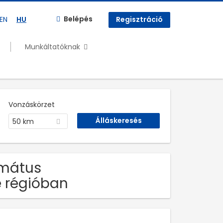
Belépés
EN
HU
Regisztráció
Munkáltatóknak
Vonzáskörzet
50 km
rmátus
e régióban