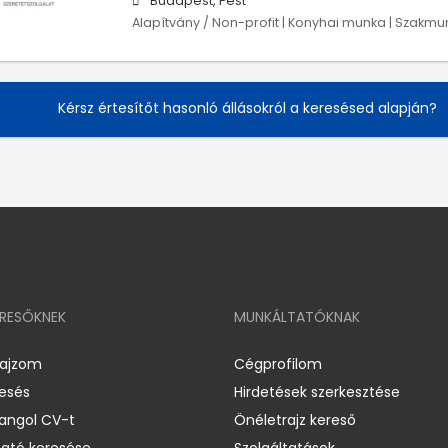
Budapest, Pest
Alapítvány / Non-profit | Konyhai munka | Szakmun
Kérsz értesítőt hasonló állásokról a keresésed alapján?
ERESŐKNEK
MUNKÁLTATÓKNAK
rajzom
Cégprofilom
resés
Hirdetések szerkesztése
 angol CV-t
Önéletrajz kereső
ató keresése
Szolgáltatások