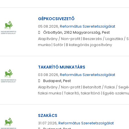
GÉPKOCSIVEZETŐ
05.08.2026,
Református Szeretetszolgálat
Őrbottyán, 2162 Magyarország, Pest
Alapítvány / Non-profit | Beszerzés / Logisztika / Sz
munka | Sofőr | B kategóriás jogosítvány
TAKARÍTÓ MUNKATÁRS
03.08.2026,
Református Szeretetszolgálat
Budapest, Pest
Alapítvány / Non-profit | Betanított / Fizikai / S
fizikai munka | Takarító, takarítónő | Egyéb szakm
SZAKÁCS
31.07.2026,
Református Szeretetszolgálat