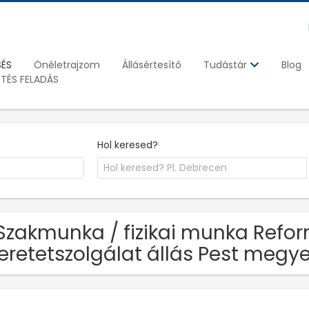
SÉS
Önéletrajzom
Állásértesítő
Blog
Tudástár
ETÉS FELADÁS
Hol keresed?
Szakmunka / fizikai munka Refo
eretetszolgálat állás Pest megy