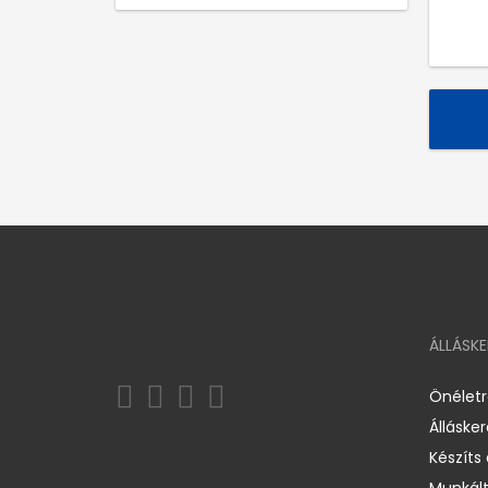
ÁLLÁSK
Önélet
Álláske
Készíts
Munkált