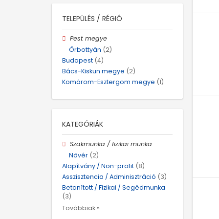
TELEPÜLÉS / RÉGIÓ
Pest megye
Őrbottyán
(2)
Budapest
(4)
Bács-Kiskun megye
(2)
Komárom-Esztergom megye
(1)
KATEGÓRIÁK
Szakmunka / fizikai munka
Nővér
(2)
Alapítvány / Non-profit
(8)
Asszisztencia / Adminisztráció
(3)
Betanított / Fizikai / Segédmunka
(3)
Továbbiak »