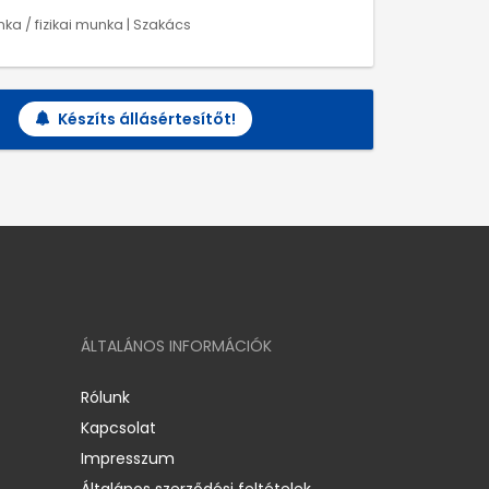
ka / fizikai munka | Szakács
Készíts állásértesítőt!
ÁLTALÁNOS INFORMÁCIÓK
Rólunk
Kapcsolat
Impresszum
Általános szerződési feltételek