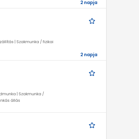
2 napja
állítás | Szakmunka / fizikai
2 napja
egédmunka | Szakmunka /
unkás állás