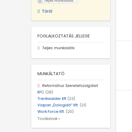
Teljes munkaidős
Töröl
FOGLALKOZTATÁS JELLEGE
Teljes munkaidős
MUNKÁLTATÓ
Református Szeretetszolgálat
KFC
(28)
Trenkwalder Kft
(23)
Viapan „Dologidő” Kft.
(21)
Work Force Kft.
(20)
Továbbiak »