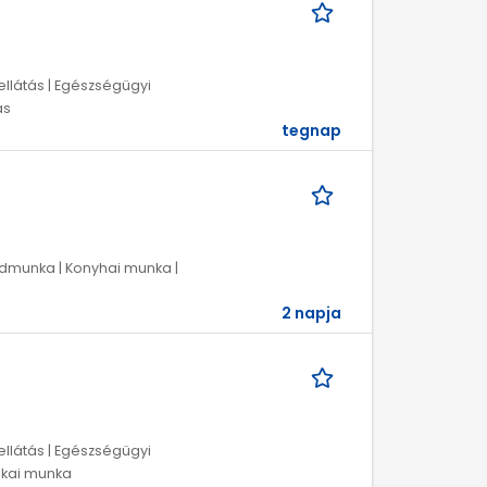
ellátás | Egészségügyi
ás
tegnap
egédmunka | Konyhai munka |
2 napja
ellátás | Egészségügyi
zikai munka