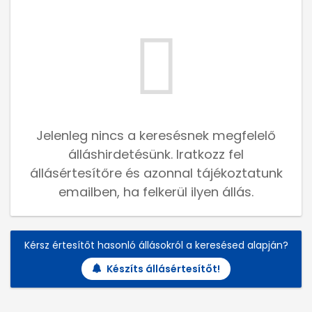
Jelenleg nincs a keresésnek megfelelő
álláshirdetésünk. Iratkozz fel
állásértesítőre és azonnal tájékoztatunk
emailben, ha felkerül ilyen állás.
Kérsz értesítőt hasonló állásokról a keresésed alapján?
Készíts állásértesítőt!