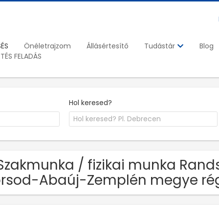
SÉS
Önéletrajzom
Állásértesítő
Blog
Tudástár
ETÉS FELADÁS
Hol keresed?
Szakmunka / fizikai munka Rands
rsod-Abaúj-Zemplén megye ré