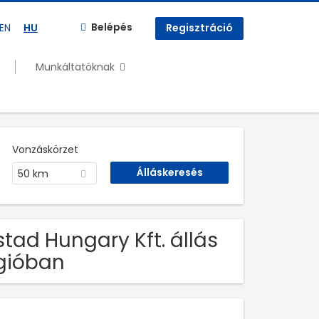
Belépés
EN
HU
Regisztráció
Munkáltatóknak
Vonzáskörzet
50 km
tad Hungary Kft. állás
gióban