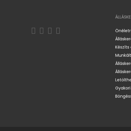
ÁLLÁSK
Önélet
Álláske
Készíts
Munkált
Állásker
Állásker
Letölth
Gyakori
Böngéss