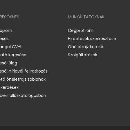
ERESŐKNEK
MUNKÁLTATÓKNAK
rajzom
Cégprofilom
resés
Hirdetések szerkesztése
 angol CV-t
Önéletrajz kereső
ató keresése
Szolgáltatások
esői Blog
esői hírlevél feliratkozás
ető önéletrajz sablonok
 kérdések
zen álláskatalógusban