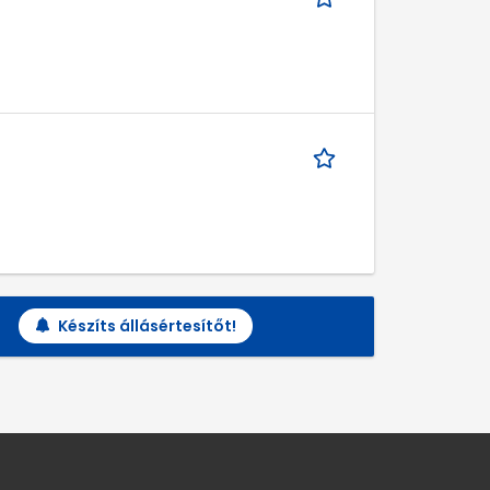
Készíts állásértesítőt!