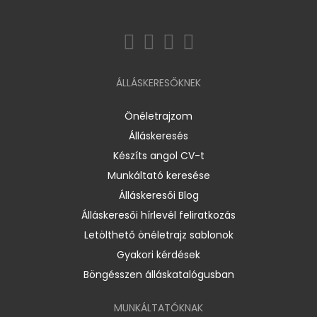
ÁLLÁSKERESŐKNEK
Önéletrajzom
Álláskeresés
Készíts angol CV-t
Munkáltató keresése
Álláskeresői Blog
Álláskeresői hírlevél feliratkozás
Letölthető önéletrajz sablonok
Gyakori kérdések
Böngésszen álláskatalógusban
MUNKÁLTATÓKNAK