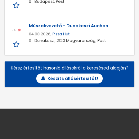
Budapest, Pest
Műszakvezető - Dunakeszi Auchan
04.08.2026,
Pizza Hut
Dunakeszi, 2120 Magyarország, Pest
Kérsz értesítőt hasonló állásokról a keresésed alapján?
Készíts állásértesítőt!