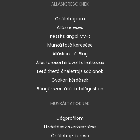
ÁLLÁSKERESŐKNEK
Önéletrajzom
Álláskeresés
Készíts angol CV-t
Munkáltató keresése
Álláskeresői Blog
Álláskeresői hírlevél feliratkozás
Letölthető önéletrajz sablonok
Gyakori kérdések
Böngésszen álláskatalógusban
MUNKÁLTATÓKNAK
Cégprofilom
Hirdetések szerkesztése
Önéletrajz kereső