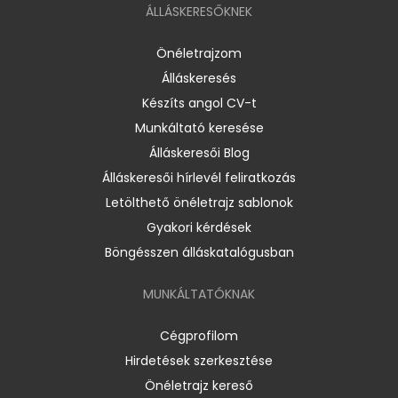
ÁLLÁSKERESŐKNEK
Önéletrajzom
Álláskeresés
Készíts angol CV-t
Munkáltató keresése
Álláskeresői Blog
Álláskeresői hírlevél feliratkozás
Letölthető önéletrajz sablonok
Gyakori kérdések
Böngésszen álláskatalógusban
MUNKÁLTATÓKNAK
Cégprofilom
Hirdetések szerkesztése
Önéletrajz kereső