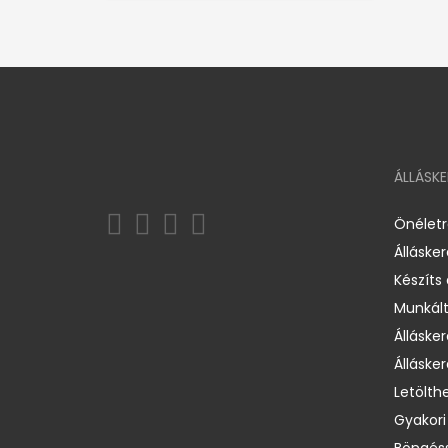
ÁLLÁSK
Önélet
Álláske
Készíts
Munkált
Állásker
Állásker
Letölth
Gyakori
Böngéss