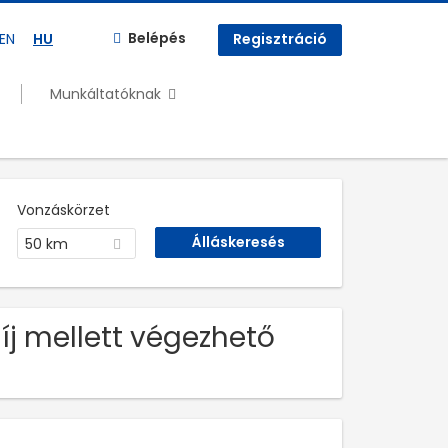
Belépés
EN
HU
Regisztráció
Munkáltatóknak
Vonzáskörzet
50 km
íj mellett végezhető