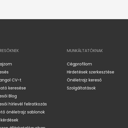
ERESŐKNEK
MUNKÁLTATÓKNAK
rajzom
Cégprofilom
resés
Hirdetések szerkesztése
 angol CV-t
Önéletrajz kereső
ató keresése
Szolgáltatások
esői Blog
esői hírlevél feliratkozás
ető önéletrajz sablonok
 kérdések
zen álláskatalógusban