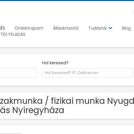
SÉS
Önéletrajzom
Állásértesítő
Blog
Tudástár
ETÉS FELADÁS
Hol keresed?
Szakmunka / fizikai munka Nyugd
lás Nyíregyháza