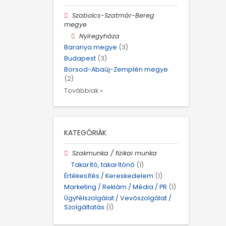
Szabolcs-Szatmár-Bereg
megye
Nyíregyháza
Baranya megye
(3)
Budapest
(3)
Borsod-Abaúj-Zemplén megye
(2)
Továbbiak »
KATEGÓRIÁK
Szakmunka / fizikai munka
Takarító, takarítónő
(1)
Értékesítés / Kereskedelem
(1)
Marketing / Reklám / Média / PR
(1)
Ügyfélszolgálat / Vevőszolgálat /
Szolgáltatás
(1)