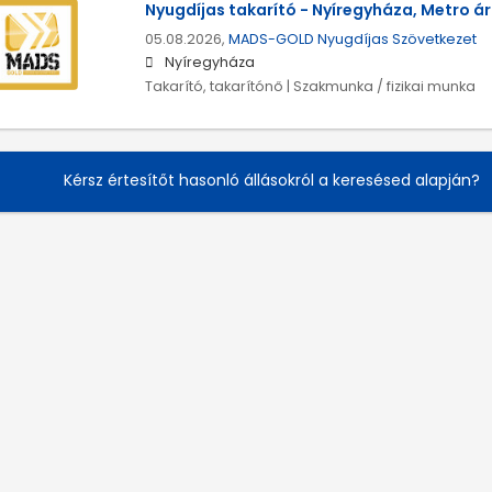
Nyugdíjas takarító - Nyíregyháza, Metro á
05.08.2026,
MADS-GOLD Nyugdíjas Szövetkezet
Nyíregyháza
Takarító, takarítónő | Szakmunka / fizikai munka
Kérsz értesítőt hasonló állásokról a keresésed alapján?