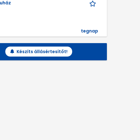
ruház
tegnap
Készíts állásértesítőt!