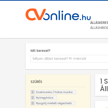
ÁLLÁSKERE
ÁLLÁSHIRD
Mit keresel?
1 
SZŰRÉS
Ál
Szakmunka / fizikai munka
Nyíregyháza
Nyugdíj mellett végezhető