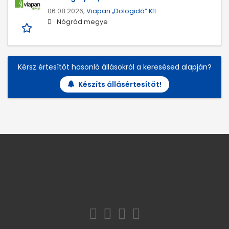
06.08.2026,
Viapan „Dologidő” Kft.
Nógrád megye
Kérsz értesítőt hasonló állásokról a keresésed alapján?
Készíts állásértesítőt!