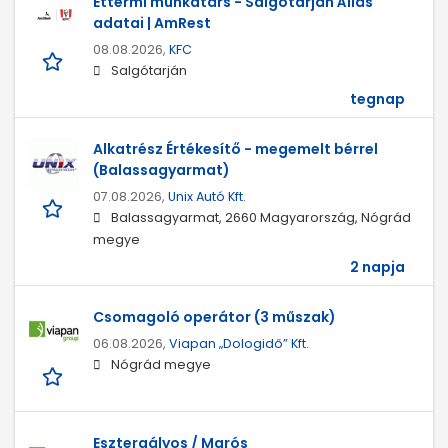
Éttermi munkatárs - Salgótarján Állás
adatai | AmRest
08.08.2026,
KFC
Salgótarján
tegnap
Alkatrész Értékesítő - megemelt bérrel
(Balassagyarmat)
07.08.2026,
Unix Autó Kft.
Balassagyarmat, 2660 Magyarország, Nógrád
megye
2 napja
Csomagoló operátor (3 műszak)
06.08.2026,
Viapan „Dologidő” Kft.
Nógrád megye
Esztergályos / Marós