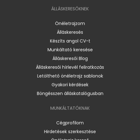
ÁLLÁSKERESŐKNEK
Önéletrajzom
Álláskeresés
Készíts angol CV-t
Munkáltató keresése
Álláskeresői Blog
Álláskeresői hírlevél feliratkozás
Letölthető önéletrajz sablonok
Gyakori kérdések
Böngésszen álláskatalógusban
MUNKÁLTATÓKNAK
Cégprofilom
Hirdetések szerkesztése