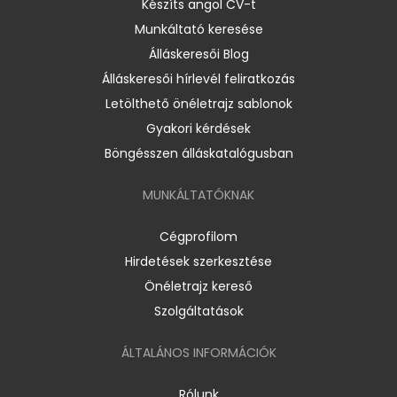
Készíts angol CV-t
Munkáltató keresése
Álláskeresői Blog
Álláskeresői hírlevél feliratkozás
Letölthető önéletrajz sablonok
Gyakori kérdések
Böngésszen álláskatalógusban
MUNKÁLTATÓKNAK
Cégprofilom
Hirdetések szerkesztése
Önéletrajz kereső
Szolgáltatások
ÁLTALÁNOS INFORMÁCIÓK
Rólunk