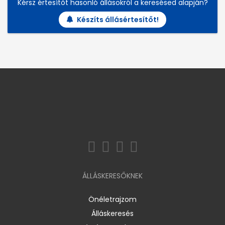
Kérsz értesítőt hasonló állásokról a keresésed alapján?
Készíts állásértesítőt!
ÁLLÁSKERESŐKNEK
Önéletrajzom
Álláskeresés